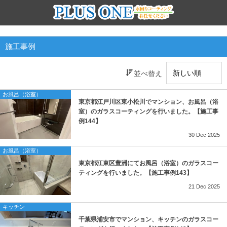
サービス一覧
施工事例
お得なセットプランのご紹介
並べ替え
お風呂の水回りコーティング
お風呂（浴室）
東京都江戸川区東小松川でマンション、お風呂（浴
トイレの水回りコーティング
室）のガラスコーティングを行いました。【施工事
例144】
洗面所の水回りコーティング
30
Dec
2025
お風呂（浴室）
キッチンの水回りコーティング
東京都江東区豊洲にてお風呂（浴室）のガラスコー
ティングを行いました。【施工事例143】
エアコン防カビコーティング
21
Dec
2025
壁・天井の光触媒コーティング
キッチン
千葉県浦安市でマンション、キッチンのガラスコー